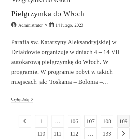
Pielgrzymka do Włoch
Administrator
14 lutego, 2023
Parafia św. Katarzyny Aleksandryjskiej w
Działdowie organizuje w dniach 4 – 14 VII
autokarową pielgrzymkę do Włoch. W
programie. W programie pobyt w takich
miejscach jak: Toskania – Bolonia –…
Czytaj Dalej
1
…
106
107
108
109
110
111
112
…
133