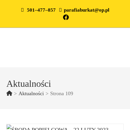
501–477–857
parafiaburkat@op.pl
Aktualności
>
Aktualności
>
Strona 109