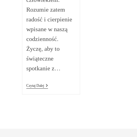
Rozumie zatem
radość i cierpienie
wpisane w naszą
codzienność.
Życzę, aby to
świąteczne
spotkanie z…
Życzenia
Czytaj Dalej
Dla
Parafian
I
Gości