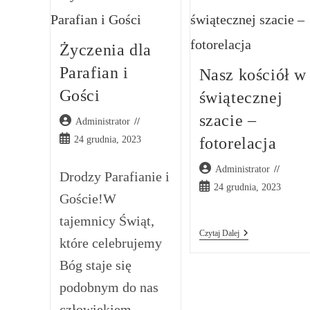
Życzenia dla
Parafian i
Nasz kościół w
Gości
świątecznej
szacie –
Post
Administrator
author:
Post
24 grudnia, 2023
fotorelacja
published:
Post
Administrator
Drodzy Parafianie i
author:
Post
24 grudnia, 2023
Goście!W
published:
tajemnicy Świąt,
Nasz
Czytaj Dalej
które celebrujemy
Kościół
W
Bóg staje się
Świątecznej
Szacie
podobnym do nas
–
Fotorelacja
człowiekiem.