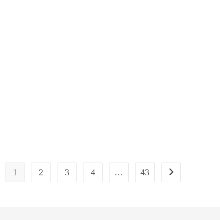
1
2
3
4
…
43
Go to the next pa