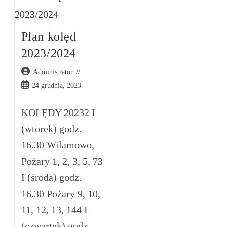
Plan kolęd
2023/2024
Post
Administrator
author:
Post
24 grudnia, 2023
published:
KOLĘDY 20232 I
(wtorek) godz.
16.30 Wilamowo,
Pożary 1, 2, 3, 5, 73
I (środa) godz.
16.30 Pożary 9, 10,
11, 12, 13, 144 I
(czwartek) godz.