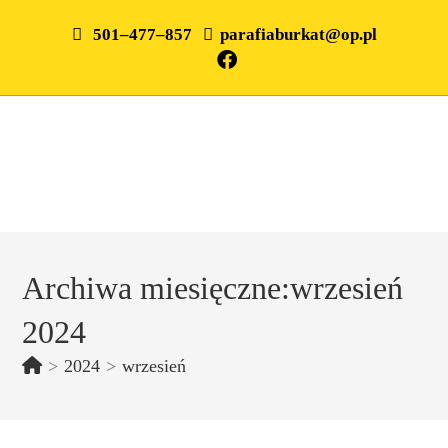
501–477–857
parafiaburkat@op.pl
Archiwa miesięczne:wrzesień
2024
>
2024
>
wrzesień