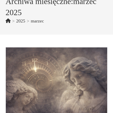
Archiwa miesięczne:marzec
2025
>
2025
>
marzec