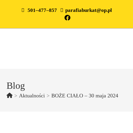
501–477–857
parafiaburkat@op.pl
Blog
>
Aktualności
>
BOŻE CIAŁO – 30 maja 2024