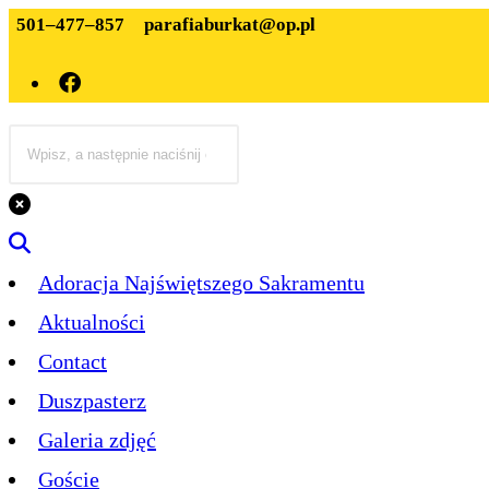
501–477–857
parafiaburkat@op.pl
Adoracja Najświętszego Sakramentu
Aktualności
Contact
Duszpasterz
Galeria zdjęć
Goście