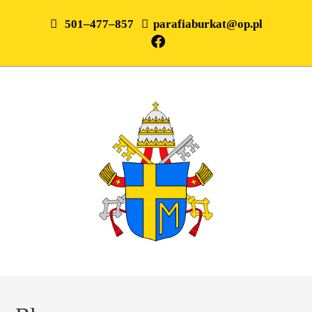
501–477–857
parafiaburkat@op.pl