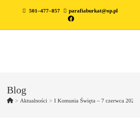
501–477–857
parafiaburkat@op.pl
Blog
>
Aktualności
>
I Komunia Święta – 7 czerwca 2026