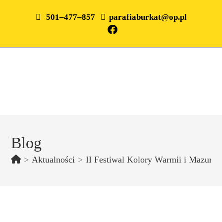
501–477–857
parafiaburkat@op.pl
Blog
>
Aktualności
>
II Festiwal Kolory Warmii i Mazur – 