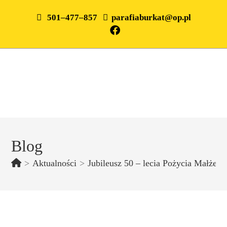
501–477–857
parafiaburkat@op.pl
Blog
>
Aktualności
>
Jubileusz 50 – lecia Pożycia Małżeń