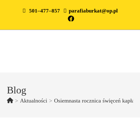
501–477–857
parafiaburkat@op.pl
Blog
>
Aktualności
>
Osiemnasta rocznica święceń kapłańs