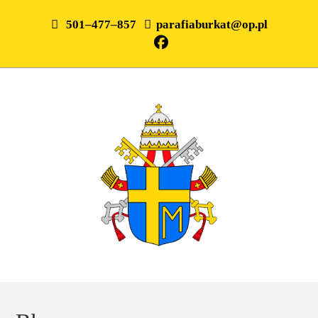
501–477–857
parafiaburkat@op.pl