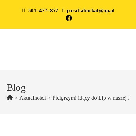
501–477–857
parafiaburkat@op.pl
Blog
>
Aktualności
>
Pielgrzymi idący do Lip w naszej Par