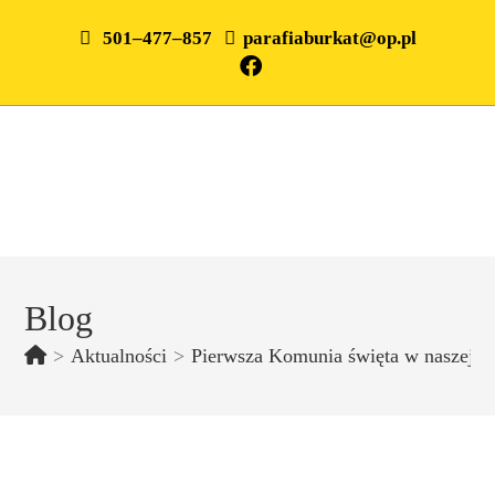
501–477–857
parafiaburkat@op.pl
Blog
>
Aktualności
>
Pierwsza Komunia święta w naszej Pa