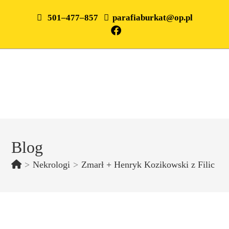
501–477–857
parafiaburkat@op.pl
Blog
>
Nekrologi
>
Zmarł + Henryk Kozikowski z Filic