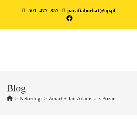
501–477–857
parafiaburkat@op.pl
Blog
>
Nekrologi
>
Zmarł + Jan Adamski z Pożar