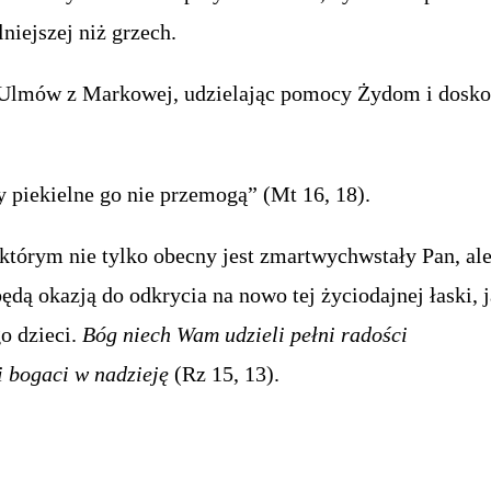
lniejszej niż grzech.
na Ulmów z Markowej, udzielając pomocy Żydom i dosko
i.
y piekielne go nie przemogą” (Mt 16, 18).
tórym nie tylko obecny jest zmartwychwstały Pan, ale
ędą okazją do odkrycia na nowo tej życiodajnej łaski, 
o dzieci.
Bóg niech Wam udzieli pełni radości
i bogaci w nadzieję
(Rz 15, 13).