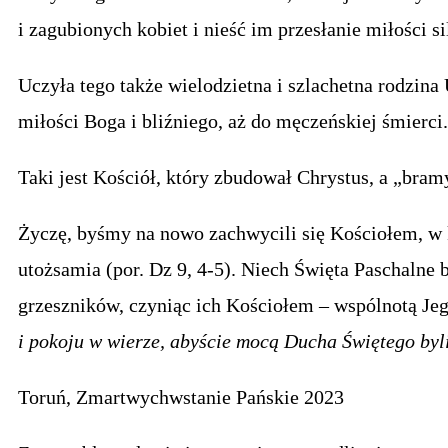
i zagubionych kobiet i nieść im przesłanie miłości si
Uczyła tego także wielodzietna i szlachetna rodzi
miłości Boga i bliźniego, aż do męczeńskiej śmierc
Taki jest Kościół, który zbudował Chrystus, a „bram
Życzę, byśmy na nowo zachwycili się Kościołem, w k
utożsamia (por. Dz 9, 4-5). Niech Święta Paschalne b
grzeszników, czyniąc ich Kościołem – wspólnotą Jeg
i pokoju w wierze, abyście mocą Ducha Świętego byl
Toruń, Zmartwychwstanie Pańskie 2023