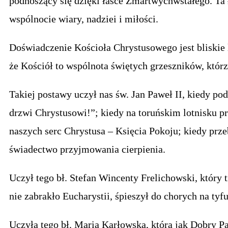
podnoszący się dzięki łasce Zmartwychwstałego. Ta 
wspólnocie wiary, nadziei i miłości.
Doświadczenie Kościoła Chrystusowego jest bliskie
że Kościół to wspólnota świętych grzeszników, którz
Takiej postawy uczył nas św. Jan Paweł II, kiedy pod
drzwi Chrystusowi!”; kiedy na toruńskim lotnisku p
naszych serc Chrystusa – Księcia Pokoju; kiedy prz
świadectwo przyjmowania cierpienia.
Uczył tego bł. Stefan Wincenty Frelichowski, który 
nie zabrakło Eucharystii, śpieszył do chorych na tyf
Uczyła tego bł. Maria Karłowska, która jak Dobry Pa