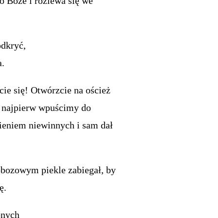
o Boże i rozlewa się we
odkryć,
a.
cie się! Otwórzcie na oścież
i najpierw wpuścimy do
pieniem niewinnych i sam dał
 obozowym piekle zabiegał, by
ę.
onych