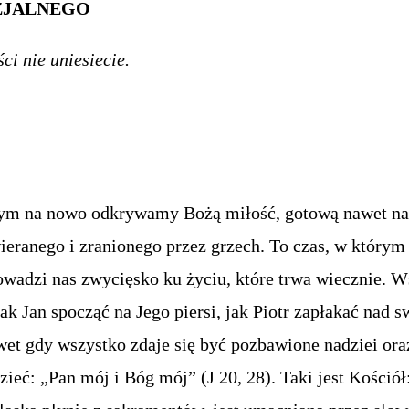
ZJALNEGO
ci nie uniesiecie.
rym na nowo odkrywamy Bożą miłość, gotową nawet na
ieranego i zranionego przez grzech. To czas, w który
wadzi nas zwycięsko ku życiu, które trwa wiecznie. W
jak Jan spocząć na Jego piersi, jak Piotr zapłakać nad
wet gdy wszystko zdaje się być pozbawione nadziei or
ieć: „Pan mój i Bóg mój” (J 20, 28). Taki jest Kościół