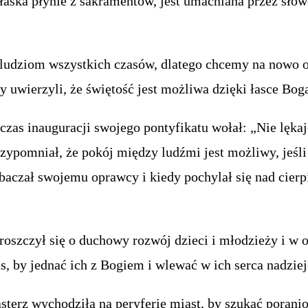
łaska płynie z sakramentów, jest umacniana przez słow
 ludziom wszystkich czasów, dlatego chcemy na nowo 
y uwierzyli, że świętość jest możliwa dzięki łasce Bog
czas inauguracji swojego pontyfikatu wołał: „Nie lękaj
rzypomniał, że pokój między ludźmi jest możliwy, jeśl
ebaczał swojemu oprawcy i kiedy pochylał się nad cier
troszczył się o duchowy rozwój dzieci i młodzieży i w
us, by jednać ich z Bogiem i wlewać w ich serca nadziej
sterz wychodziła na peryferie miast, by szukać porani