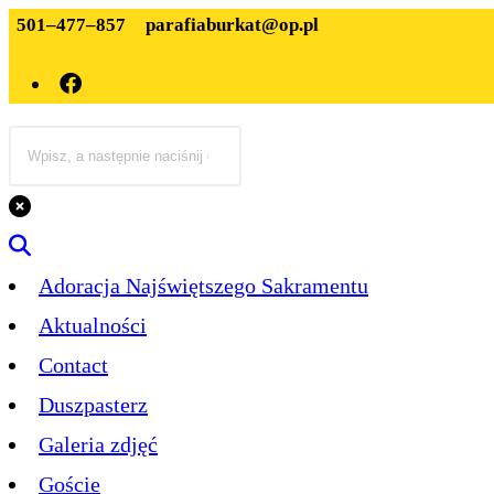
501–477–857
parafiaburkat@op.pl
Adoracja Najświętszego Sakramentu
Aktualności
Contact
Duszpasterz
Galeria zdjęć
Goście