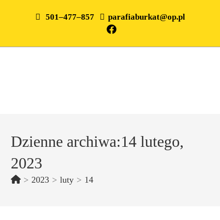
501–477–857
parafiaburkat@op.pl
Dzienne archiwa:14 lutego,
2023
>
2023
>
luty
>
14