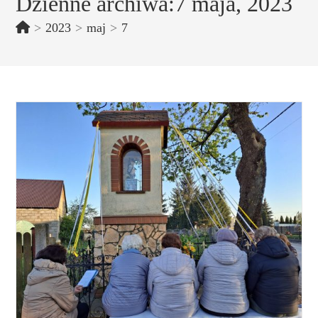
Dzienne archiwa:7 maja, 2023
>
2023
>
maj
>
7