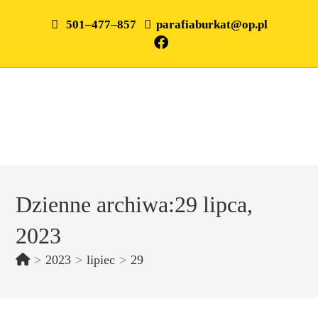
501–477–857
parafiaburkat@op.pl
Dzienne archiwa:29 lipca,
2023
>
2023
>
lipiec
>
29